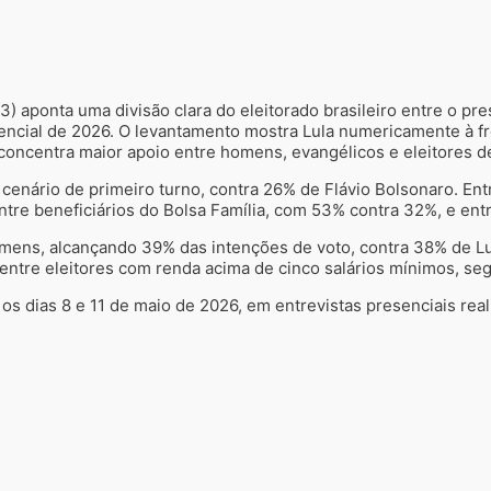
) aponta uma divisão clara do eleitorado brasileiro entre o pres
dencial de 2026. O levantamento mostra Lula numericamente à fre
oncentra maior apoio entre homens, evangélicos e eleitores de
enário de primeiro turno, contra 26% de Flávio Bolsonaro. Entr
re beneficiários do Bolsa Família, com 53% contra 32%, e entr
ens, alcançando 39% das intenções de voto, contra 38% de Lul
entre eleitores com renda acima de cinco salários mínimos, s
 os dias 8 e 11 de maio de 2026, em entrevistas presenciais rea