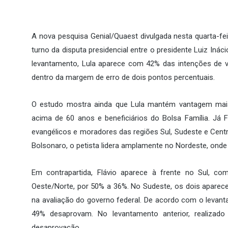
A nova pesquisa Genial/Quaest divulgada nesta quarta-fe
turno da disputa presidencial entre o presidente Luiz Inác
levantamento, Lula aparece com 42% das intenções de vo
dentro da margem de erro de dois pontos percentuais.
O estudo mostra ainda que Lula mantém vantagem mais c
acima de 60 anos e beneficiários do Bolsa Família. Já
evangélicos e moradores das regiões Sul, Sudeste e Centro
Bolsonaro, o petista lidera amplamente no Nordeste, ond
Em contrapartida, Flávio aparece à frente no Sul, 
Oeste/Norte, por 50% a 36%. No Sudeste, os dois apare
na avaliação do governo federal. De acordo com o levan
49% desaprovam. No levantamento anterior, realizad
desaprovação.