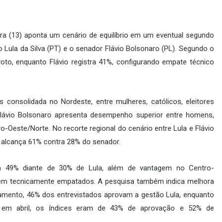
ira (13) aponta um cenário de equilíbrio em um eventual segundo
io Lula da Silva (PT) e o senador Flávio Bolsonaro (PL). Segundo o
to, enquanto Flávio registra 41%, configurando empate técnico
onsolidada no Nordeste, entre mulheres, católicos, eleitores
 Flávio Bolsonaro apresenta desempenho superior entre homens,
-Oeste/Norte. No recorte regional do cenário entre Lula e Flávio
e alcança 61% contra 28% do senador.
com 49% diante de 30% de Lula, além de vantagem no Centro-
cem tecnicamente empatados. A pesquisa também indica melhora
tamento, 46% dos entrevistados aprovam a gestão Lula, enquanto
o em abril, os índices eram de 43% de aprovação e 52% de