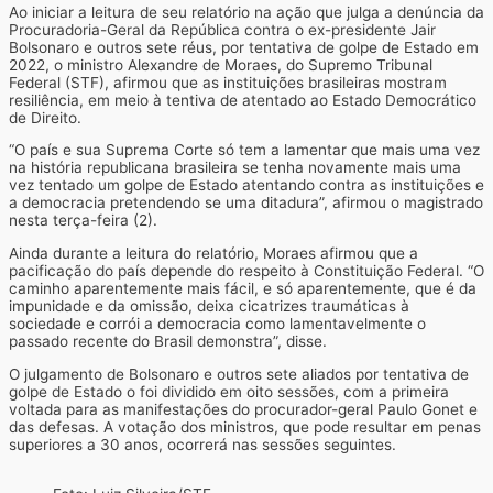
Ao iniciar a leitura de seu relatório na ação que julga a denúncia da
Procuradoria-Geral da República contra o ex-presidente Jair
Bolsonaro e outros sete réus, por tentativa de golpe de Estado em
2022, o ministro Alexandre de Moraes, do Supremo Tribunal
Federal (STF), afirmou que as instituições brasileiras mostram
resiliência, em meio à tentiva de atentado ao Estado Democrático
de Direito.
“O país e sua Suprema Corte só tem a lamentar que mais uma vez
na história republicana brasileira se tenha novamente mais uma
vez tentado um golpe de Estado atentando contra as instituições e
a democracia pretendendo se uma ditadura”, afirmou o magistrado
nesta terça-feira (2).
Ainda durante a leitura do relatório, Moraes afirmou que a
pacificação do país depende do respeito à Constituição Federal. “O
caminho aparentemente mais fácil, e só aparentemente, que é da
impunidade e da omissão, deixa cicatrizes traumáticas à
sociedade e corrói a democracia como lamentavelmente o
passado recente do Brasil demonstra”, disse.
O julgamento de Bolsonaro e outros sete aliados por tentativa de
golpe de Estado o foi dividido em oito sessões, com a primeira
voltada para as manifestações do procurador-geral Paulo Gonet e
das defesas. A votação dos ministros, que pode resultar em penas
superiores a 30 anos, ocorrerá nas sessões seguintes.