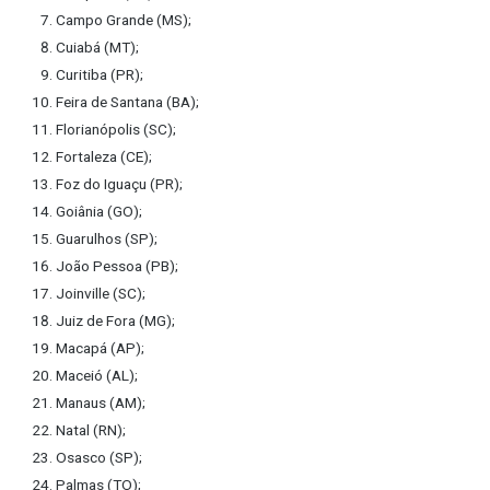
Campo Grande (MS);
Cuiabá (MT);
Curitiba (PR);
Feira de Santana (BA);
Florianópolis (SC);
Fortaleza (CE);
Foz do Iguaçu (PR);
Goiânia (GO);
Guarulhos (SP);
João Pessoa (PB);
Joinville (SC);
Juiz de Fora (MG);
Macapá (AP);
Maceió (AL);
Manaus (AM);
Natal (RN);
Osasco (SP);
Palmas (TO);