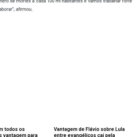
ero de mortes a cada 100 mi habitantes e vamos trabalhar forte
borar”, afirmou.
m todos os
Vantagem de Flávio sobre Lula
s vantagem para
entre evangélicos cai pela