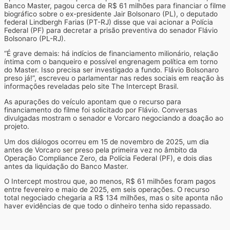
Banco Master, pagou cerca de R$ 61 milhões para financiar o filme
biográfico sobre o ex-presidente Jair Bolsonaro (PL), o deputado
federal Lindbergh Farias (PT-RJ) disse que vai acionar a Polícia
Federal (PF) para decretar a prisão preventiva do senador Flávio
Bolsonaro (PL-RJ).
“É grave demais: há indícios de financiamento milionário, relação
íntima com o banqueiro e possível engrenagem política em torno
do Master. Isso precisa ser investigado a fundo. Flávio Bolsonaro
preso já!”, escreveu o parlamentar nas redes sociais em reação às
informações reveladas pelo site The Intercept Brasil.
As apurações do veículo apontam que o recurso para
financiamento do filme foi solicitado por Flávio. Conversas
divulgadas mostram o senador e Vorcaro negociando a doação ao
projeto.
Um dos diálogos ocorreu em 15 de novembro de 2025, um dia
antes de Vorcaro ser preso pela primeira vez no âmbito da
Operação Compliance Zero, da Polícia Federal (PF), e dois dias
antes da liquidação do Banco Master.
O Intercept mostrou que, ao menos, R$ 61 milhões foram pagos
entre fevereiro e maio de 2025, em seis operações. O recurso
total negociado chegaria a R$ 134 milhões, mas o site aponta não
haver evidências de que todo o dinheiro tenha sido repassado.