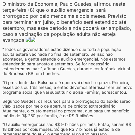
O ministro da Economia, Paulo Guedes, afirmou nesta
terça-feira (8) que o auxílio emergencial será
prorrogado por pelo menos mais dois meses. Previsto
para terminar em julho, o benefício será estendido até
setembro, mas esse período ainda poderá ser ampliado,
caso a vacinação da população adulta não esteja
avançada.
“Todos os governadores estão dizendo que toda a população
adulta estará vacinada no final de setembro. Se isso não
acontecer, a gente estende o auxílio emergencial. Nós estamos
estendendo para agosto e setembro. Se for necessário,
estenderemos mais”, afirmou Guedes, durante conferência virtual
do Bradesco BBI em Londres.
“O presidente Jair Bolsonaro é quem vai decidir o prazo. Primeiro,
esses dois ou três meses, e então devemos aterrissar em um novo
programa social que vai substituir o Bolsa Família”, acrescentou.
Segundo Guedes, os recursos para a prorrogação do auxílio serão
viabilizados por meio de abertura de crédito extraordinário.
Atualmente, o custo mensal do programa, que paga um benefício
médio de R$ 250 por família, é de R$ 9 bilhões.
“O auxílio emergencial são R$ 9 bilhões por mês. Então, seriam R$
18 bilhões por dois meses. Só que R$ 7 bilhões já estão lá de
remanescente do auxílio emergencial do ano passado.