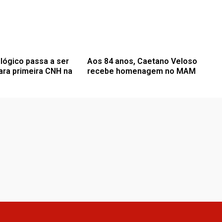
lógico passa a ser
Aos 84 anos, Caetano Veloso
ara primeira CNH na
recebe homenagem no MAM