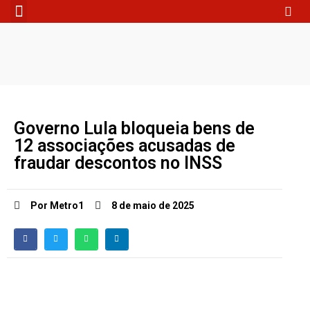
Fale Conosco
Governo Lula bloqueia bens de
12 associações acusadas de
fraudar descontos no INSS
Por Metro1
8 de maio de 2025