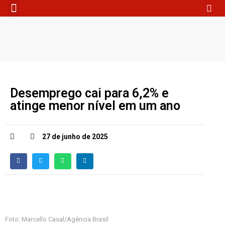
Fale Conosco
Desemprego cai para 6,2% e
atinge menor nível em um ano
27 de junho de 2025
Foto: Marcello Casal/Agência Brasil