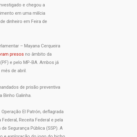
investigado e chegou a
vimento em uma milícia
de dinheiro em Feira de
parlamentar – Mayana Cerqueira
oram presos
no âmbito da
 (PF) e pelo MP-BA. Ambos já
mês de abril.
mandados de prisão preventiva
a Binho Galinha.
Operação El Patrón, deflagrada
Federal, Receita Federal e pela
a de Segurança Pública (SSP). A
ão e exploração do jogo do bicho