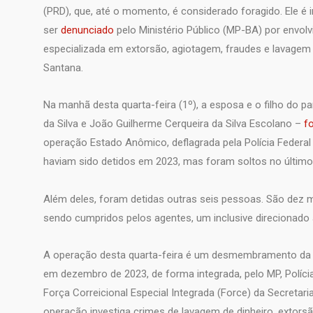
(PRD), que, até o momento, é considerado foragido. Ele é 
ser
denunciado
pelo Ministério Público (MP-BA) por envol
especializada em extorsão, agiotagem, fraudes e lavagem 
Santana.
Na manhã desta quarta-feira (1º), a esposa e o filho do 
da Silva e João Guilherme Cerqueira da Silva Escolano –
f
operação Estado Anômico, deflagrada pela Polícia Federal
haviam sido detidos em 2023, mas foram soltos no último 
Além deles, foram detidas outras seis pessoas. São dez 
sendo cumpridos pelos agentes, um inclusive direcionado 
A operação desta quarta-feira é um desmembramento da 
em dezembro de 2023, de forma integrada, pelo MP, Polícia 
Força Correicional Especial Integrada (Force) da Secretari
operação investiga crimes de lavagem de dinheiro, extors