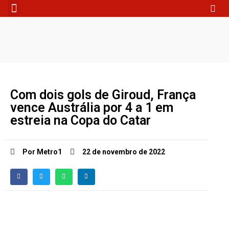
Fale Conosco
Com dois gols de Giroud, França
vence Austrália por 4 a 1 em
estreia na Copa do Catar
Por Metro1
22 de novembro de 2022