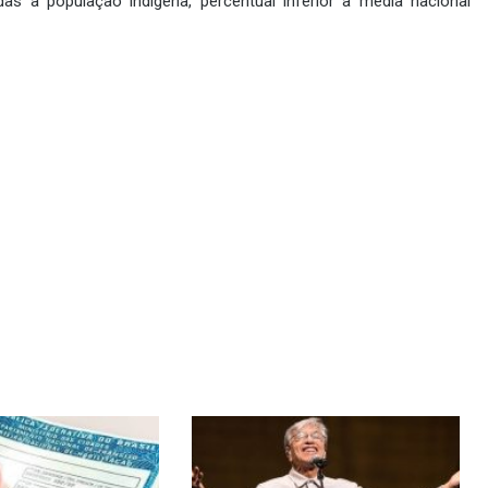
as à população indígena, percentual inferior à média nacional