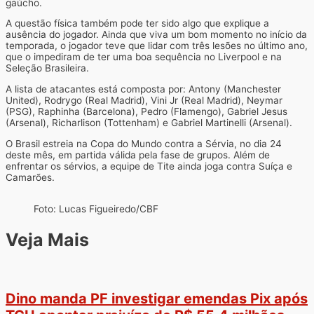
gaúcho.
A questão física também pode ter sido algo que explique a
ausência do jogador. Ainda que viva um bom momento no início da
temporada, o jogador teve que lidar com três lesões no último ano,
que o impediram de ter uma boa sequência no Liverpool e na
Seleção Brasileira.
A lista de atacantes está composta por: Antony (Manchester
United), Rodrygo (Real Madrid), Vini Jr (Real Madrid), Neymar
(PSG), Raphinha (Barcelona), Pedro (Flamengo), Gabriel Jesus
(Arsenal), Richarlison (Tottenham) e Gabriel Martinelli (Arsenal).
O Brasil estreia na Copa do Mundo contra a Sérvia, no dia 24
deste mês, em partida válida pela fase de grupos. Além de
enfrentar os sérvios, a equipe de Tite ainda joga contra Suíça e
Camarões.
Foto: Lucas Figueiredo/CBF
Veja Mais
Dino manda PF investigar emendas Pix após