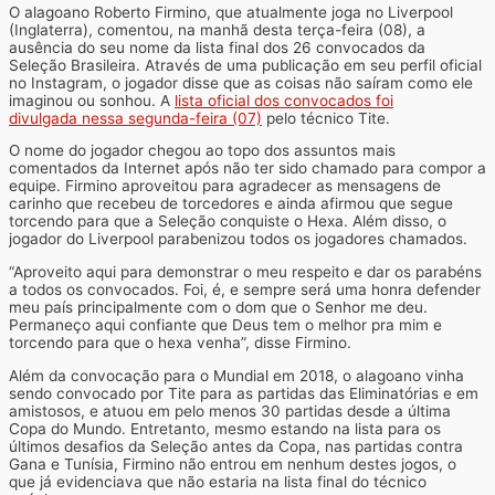
O alagoano Roberto Firmino, que atualmente joga no Liverpool
(Inglaterra), comentou, na manhã desta terça-feira (08), a
ausência do seu nome da lista final dos 26 convocados da
Seleção Brasileira. Através de uma publicação em seu perfil oficial
no Instagram, o jogador disse que as coisas não saíram como ele
imaginou ou sonhou. A
lista oficial dos convocados foi
divulgada nessa segunda-feira (07)
pelo técnico Tite.
O nome do jogador chegou ao topo dos assuntos mais
comentados da Internet após não ter sido chamado para compor a
equipe. Firmino aproveitou para agradecer as mensagens de
carinho que recebeu de torcedores e ainda afirmou que segue
torcendo para que a Seleção conquiste o Hexa. Além disso, o
jogador do Liverpool parabenizou todos os jogadores chamados.
“Aproveito aqui para demonstrar o meu respeito e dar os parabéns
a todos os convocados. Foi, é, e sempre será uma honra defender
meu país principalmente com o dom que o Senhor me deu.
Permaneço aqui confiante que Deus tem o melhor pra mim e
torcendo para que o hexa venha”, disse Firmino.
Além da convocação para o Mundial em 2018, o alagoano vinha
sendo convocado por Tite para as partidas das Eliminatórias e em
amistosos, e atuou em pelo menos 30 partidas desde a última
Copa do Mundo. Entretanto, mesmo estando na lista para os
últimos desafios da Seleção antes da Copa, nas partidas contra
Gana e Tunísia, Firmino não entrou em nenhum destes jogos, o
que já evidenciava que não estaria na lista final do técnico