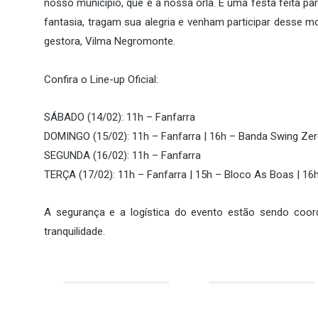
nosso município, que é a nossa orla. É uma festa feita pa
fantasia, tragam sua alegria e venham participar desse mo
gestora, Vilma Negromonte.
​Confira o Line-up Oficial:
​SÁBADO (14/02): 11h – Fanfarra
​DOMINGO (15/02): 11h – Fanfarra | 16h – Banda Swing Ze
​SEGUNDA (16/02): 11h – Fanfarra
​TERÇA (17/02): 11h – Fanfarra | 15h – Bloco As Boas | 1
​A segurança e a logística do evento estão sendo coor
tranquilidade.