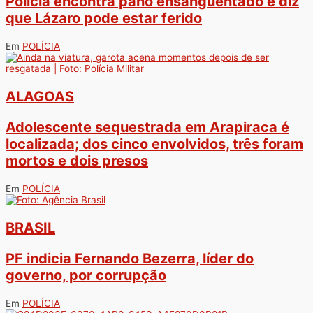
Polícia encontra pano ensanguentado e diz
que Lázaro pode estar ferido
Em
POLÍCIA
ALAGOAS
Adolescente sequestrada em Arapiraca é
localizada; dos cinco envolvidos, três foram
mortos e dois presos
Em
POLÍCIA
BRASIL
PF indicia Fernando Bezerra, líder do
governo, por corrupção
Em
POLÍCIA