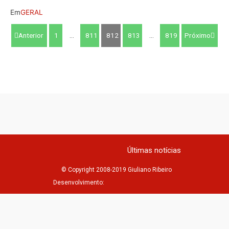
Em
GERAL
Anterior
1
…
811
812
813
…
819
Próximo
Últimas notícias
© Copyright 2008-2019 Giuliano Ribeiro
Desenvolvimento: