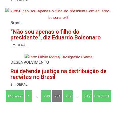
Brasil
“Não sou apenas o filho do
presidente”, diz Eduardo Bolsonaro
Em
GERAL
DESENVOLVIMENTO
Rui defende justiça na distribuição de
receitas no Brasil
Em
GERAL
Anterior
1
…
780
781
782
…
819
Próximo