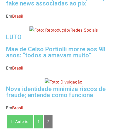
fake news associadas ao pix
Em
Brasil
LUTO
Mãe de Celso Portiolli morre aos 98
anos: “todos a amavam muito”
Em
Brasil
Nova identidade minimiza riscos de
fraude; entenda como funciona
Em
Brasil
Anterior
1
2